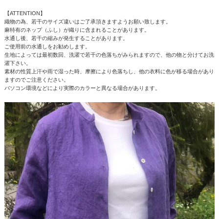
【ATTENTION】
織物の為、若干のサイズ違いはご了承頂きますようお願い致します。
麻特有のネップ（ふし）が織りに含まれることがあります。
水通し後、若干の縮みが発生することがあります。
ご使用前の水通しをお勧めします。
生地によっては最初数回、洗濯で若干の色落ちがみられますので、他の物と分けてお洗
濯下さい。
素材の性質上汗や雨で湿った時、摩擦により色落ちし、他の衣料に色が移る場合があり
ますのでご注意ください。
パソコン環境などにより実際のカラーと異なる場合があります。