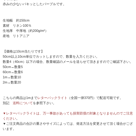
赤みの少ないパキッとしたパープルです。
生地幅 約150cm
素材 リネン100％
生地厚 中厚地（約200g/m²）
産地 リトアニア
【価格は10cm当たりです】
50cm以上10cm単位でカットしますので、数量を入力ください。
数量4（40cm）以下の場合、数量確認のメールを送らせて頂きますのでご確認下さい。
50cm→数量5
60cm→数量6
1m→数量10
2m→数量20
こちらの商品は1mまで
レターパックライト
（全国一律370円）で配送可能です。
別記
送料について
を参照下さい。
▼レターパックライトは、万一事故があっても損害賠償の対象となりませんのでご注意
ください
。
▼ご注文商品の合計の重さやサイズによっては、発送方法を変更させて頂く場合がござ
います。